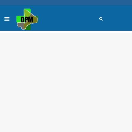
DPM
Heures de Travail :
Lundi - Jeudi : 7.30 AM - 4.00 PM
Vendredi : 7.30 AM - 5.30 PM
Retrait de medicament
Samedi & Dimanche : fermé